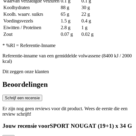
waarvan verzadigde vetzuren
0.1 g
0.1 g
Koolhydraten
88 g
30 g
Koolh. waarv. suikrs
65 g
22 g
Voedingsvezels
1.5 g
0.4 g
Eiwitten / Proteïnen
2.8 g
1 g
Zout
0.07 g
0.02 g
* %RI = Referentie-Inname
Referentie-inname van een gemiddelde volwassene (8400 kJ / 2000
kcal)
Dit zeggen onze klanten
Beoordelingen
Schrijf een recensie
Er zijn nog geen reviews voor dit product. Wees de eerste die een
review schrijft!
Jouw recensie voorSPORT NOUGAT (19+1) x 34 G